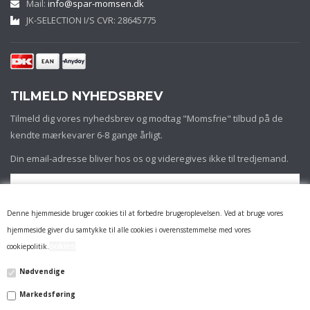
Mail:
info@spar-momsen.dk
JK-SELECTION I/S CVR: 28645775
TILMELD NYHEDSBREV
Tilmeld dig vores nyhedsbrev og modtag "Momsfrie" tilbud på de
kendte mærkevarer 6-8 gange årligt.
Din email-adresse bliver hos os og videregives ikke til tredjemand.
Denne hjemmeside bruger cookies til at forbedre brugeroplevelsen. Ved at bruge vores
hjemmeside giver du samtykke til alle cookies i overensstemmelse med vores
cookiepolitik.
ookies
Nødvendige
Markedsføring
INFORMATION