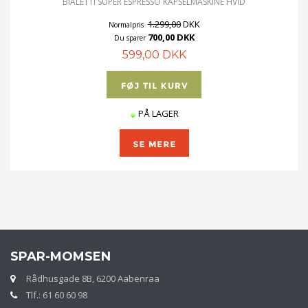
BIALETTI SUPER ESPRESSO KAPSELMASKINE HVID
1.299,00
DKK
Normalpris
700,00 DKK
Du sparer
599,00 DKK
PÅ LAGER
SPAR-MOMSEN
Rådhusgade 8B, 6200 Aabenraa
Tlf.: 61 60 60 98