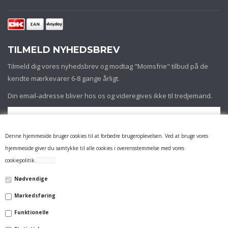
TILMELD NYHEDSBREV
Tilmeld dig vores nyhedsbrev og modtag "Momsfrie" tilbud på de
kendte mærkevarer 6-8 gange årligt.
Din email-adresse bliver hos os og videregives ikke til tredjemand.
Denne hjemmeside bruger cookies til at forbedre brugeroplevelsen. Ved at bruge vores
hjemmeside giver du samtykke til alle cookies i overensstemmelse med vores
cookiepolitik.
ookies
Nødvendige
Markedsføring
INFORMATION
Funktionelle
FIRMAPROFIL