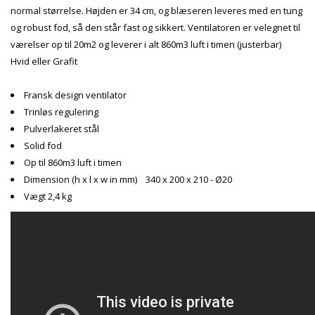
normal størrelse. Højden er 34 cm, og blæseren leveres med en tung
og robust fod, så den står fast og sikkert. Ventilatoren er velegnet til
værelser op til 20m2 og leverer i alt 860m3 luft i timen (justerbar)
Hvid eller Grafit
Fransk design ventilator
Trinløs regulering
Pulverlakeret stål
Solid fod
Op til 860m3 luft i timen
Dimension (h x l x w in mm) 340 x 200 x 210 - Ø20
Vægt 2,4 kg