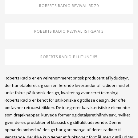
ROBERTS RADIO REVIVAL RD70
ROBERTS RADIO REVIVAL ISTREAM 3
ROBERTS RADIO BLUTUNE 65
Roberts Radio er en velrenommeret britisk producent af lydudstyr,
der har etableret sig som en førende leverandør af radioer med et
unikt fokus på ikonisk design, kvalitet og avanceret teknologi.
Roberts Radio er kendt for sit ikoniske og tidløse design, der ofte
omfavner retroæstetikken. De integrerer karakteristiske elementer
som drejeknapper, kurvede former og detaljeret håndværk, hvilket
giver deres produkter et klassisk og stilfuldt udseende. Denne
opmærksomhed på design har gjort mange af deres radioer til
genstande, der ikke kun tjener et funktionelt formål, men også udgør