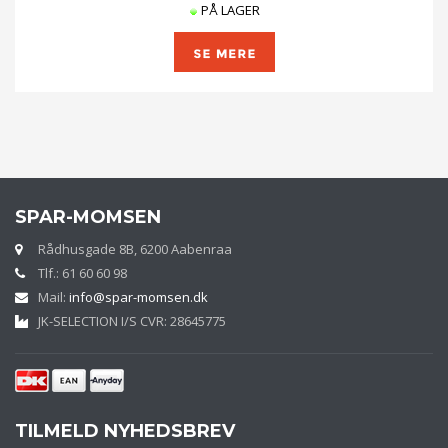
PÅ LAGER
SPAR-MOMSEN
Rådhusgade 8B, 6200 Aabenraa
Tlf.: 61 60 60 98
Mail:
info@spar-momsen.dk
JK-SELECTION I/S CVR: 28645775
TILMELD NYHEDSBREV