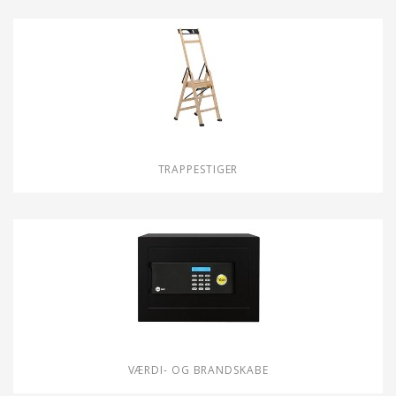
TRAPPESTIGER
VÆRDI- OG BRANDSKABE