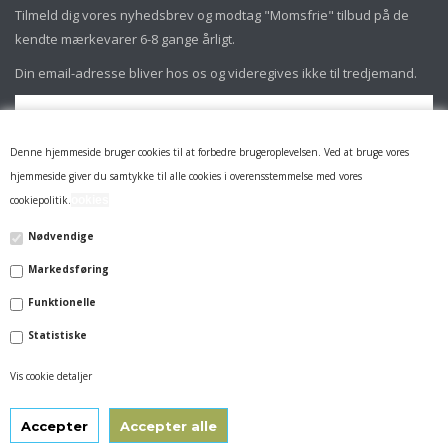
Tilmeld dig vores nyhedsbrev og modtag "Momsfrie" tilbud på de
kendte mærkevarer 6-8 gange årligt.
Din email-adresse bliver hos os og videregives ikke til tredjemand.
Denne hjemmeside bruger cookies til at forbedre brugeroplevelsen. Ved at bruge vores
hjemmeside giver du samtykke til alle cookies i overensstemmelse med vores
cookiepolitik.
ookies
Nødvendige
Markedsføring
INFORMATION
Funktionelle
FIRMAPROFIL
Statistiske
14 DAGES RETURRET & REKLAMATION
Vis cookie detaljer
LEVERING
HANDELSVILKÅR