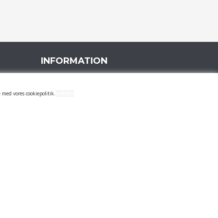
INFORMATION
FIRMAPROFIL
 med vores cookiepolitik.
ookies
14 DAGES RETURRET & REKLAMATION
LEVERING
HANDELSVILKÅR