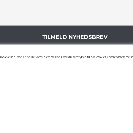
TILMELD NYHEDSBREV
Tilmeld dig vores nyhedsbrev og modtag
"Momsfrie" tilbud på de kendte
oplevelsen. Ved at bruge vores hjemmeside giver du samtykke til alle cookies i overensstemmelse
mærkevarer 6-8 gange årligt.
Din email-adresse bliver hos os og
videregives ikke til tredjemand.