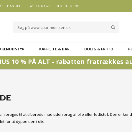
KER HANDEL
14 DAGES FULD RETURRET
KKENUDSTYR
KAFFE, TE & BAR
BOLIG & FRITID
P
US 10 % PÅ ALT - rabatten fratrækkes a
YDE
bruges til at tilberede mad uden brug af olie eller fedtstof. Den er kendt
et for at dyppe den i olie.