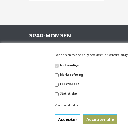
SPAR-MOMSEN
Rådhusgade 8B, 6200 Aabenraa
Tlf.: 61 60 60 98
Denne hjemmeside bruger cookies til at forbedre bruger
Mail:
info@spar-momsen.dk
Nødvendige
JK-SELECTION I/S CVR: 28645775
Markedsføring
Funktionelle
Statistiske
Vis cookie detaljer