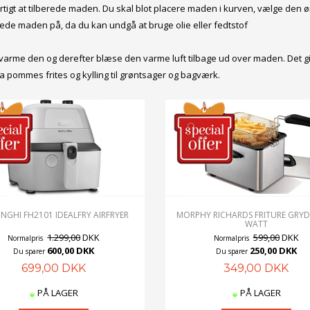
urtigt at tilberede maden. Du skal blot placere maden i kurven, vælge den ø
ede maden på, da du kan undgå at bruge olie eller fedtstof
 opvarme den og derefter blæse den varme luft tilbage ud over maden. Det
fra pommes frites og kylling til grøntsager og bagværk.
NGHI FH2101 IDEALFRY AIRFRYER
MORPHY RICHARDS FRITURE GRYD
WATT
1.299,00
DKK
599,00
DKK
Normalpris
Normalpris
600,00 DKK
250,00 DKK
Du sparer
Du sparer
699,00 DKK
349,00 DKK
PÅ LAGER
PÅ LAGER