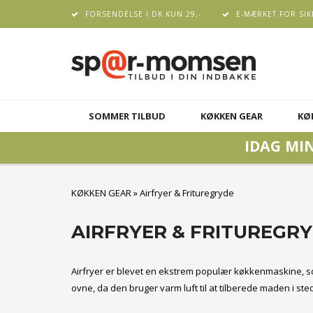
FORSENDELSE I DK KUN 29,-
E-MÆRKET FOR SIK
SOMMER TILBUD
KØKKEN GEAR
KØ
IDAG MIN
KØKKEN GEAR
»
Airfryer & Frituregryde
AIRFRYER & FRITUREGR
Airfryer er blevet en ekstrem populær køkkenmaskine, som 
ovne, da den bruger varm luft til at tilberede maden i sted