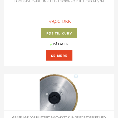
FOODSAVER VAKUUMRULLER FSR2002 - 2 RULLER 20CM 6,7M
149,00 DKK
PÅ LAGER
GRAEF 1641008 RUSTFRIT SAVTAKKET KLINGE FORSTÆRKET MED