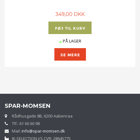
349,00 DKK
PÅ LAGER
SPAR-MOMSEN
Rådhusgade 8B, 6200 Aabenraa
Tlf.: 61 60 60 98
Mail:
info@spar-momsen.dk
JK-SELECTION I/S CVR: 28645775