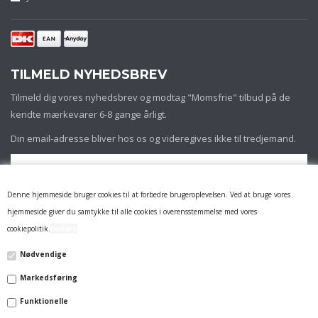
TILMELD NYHEDSBREV
Tilmeld dig vores nyhedsbrev og modtag "Momsfrie" tilbud på de
kendte mærkevarer 6-8 gange årligt.
Din email-adresse bliver hos os og videregives ikke til tredjemand.
Denne hjemmeside bruger cookies til at forbedre brugeroplevelsen. Ved at bruge vores
hjemmeside giver du samtykke til alle cookies i overensstemmelse med vores
cookiepolitik.
ookies
Nødvendige
Markedsføring
INFORMATION
Funktionelle
FIRMAPROFIL