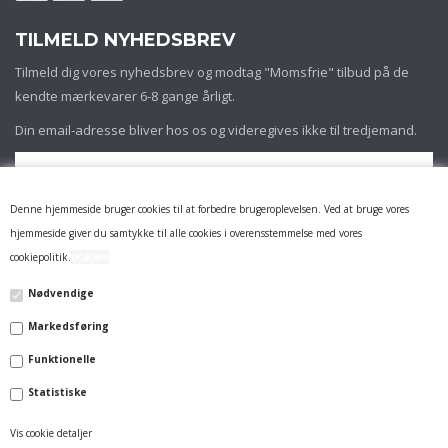
TILMELD NYHEDSBREV
Tilmeld dig vores nyhedsbrev og modtag "Momsfrie" tilbud på de
kendte mærkevarer 6-8 gange årligt.
Din email-adresse bliver hos os og videregives ikke til tredjemand.
Denne hjemmeside bruger cookies til at forbedre brugeroplevelsen. Ved at bruge vores
hjemmeside giver du samtykke til alle cookies i overensstemmelse med vores
cookiepolitik.
ookies
Nødvendige
Markedsføring
INFORMATION
Funktionelle
FIRMAPROFIL
Statistiske
14 DAGES RETURRET & REKLAMATION
Vis cookie detaljer
LEVERING