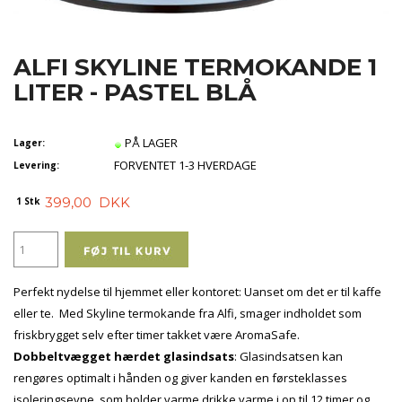
ALFI SKYLINE TERMOKANDE 1
LITER - PASTEL BLÅ
PÅ LAGER
Lager:
FORVENTET 1-3 HVERDAGE
Levering:
399,00
DKK
1 Stk
Perfekt nydelse til hjemmet eller kontoret: Uanset om det er til kaffe
eller te. Med Skyline termokande fra Alfi, smager indholdet som
friskbrygget selv efter timer takket være AromaSafe.
Dobbeltvægget hærdet glasindsats
: Glasindsatsen kan
rengøres optimalt i hånden og giver kanden en førsteklasses
isoleringsevne, som holder varme drikke varme i op til 12 timer og