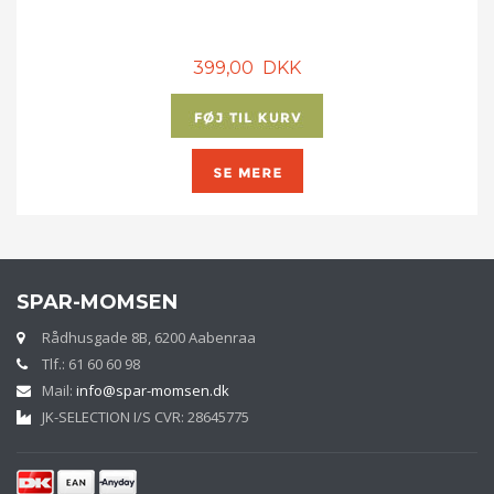
399,00 DKK
SPAR-MOMSEN
Rådhusgade 8B, 6200 Aabenraa
Tlf.: 61 60 60 98
Mail:
info@spar-momsen.dk
JK-SELECTION I/S CVR: 28645775