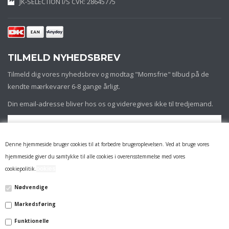
JK-SELECTION I/S CVR: 28645775
TILMELD NYHEDSBREV
Tilmeld dig vores nyhedsbrev og modtag "Momsfrie" tilbud på de
kendte mærkevarer 6-8 gange årligt.
Din email-adresse bliver hos os og videregives ikke til tredjemand.
Denne hjemmeside bruger cookies til at forbedre brugeroplevelsen. Ved at bruge vores
hjemmeside giver du samtykke til alle cookies i overensstemmelse med vores
cookiepolitik.
ookies
Nødvendige
Markedsføring
INFORMATION
Funktionelle
FIRMAPROFIL