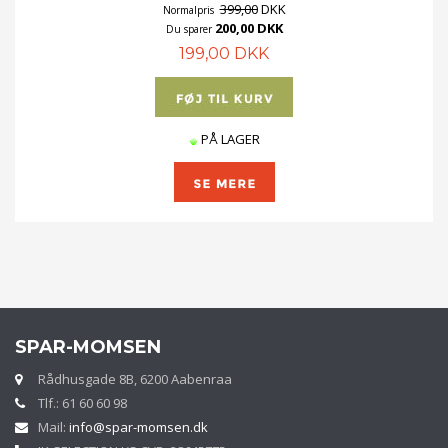
399,00
DKK
Normalpris
200,00 DKK
Du sparer
199,00 DKK
PÅ LAGER
SPAR-MOMSEN
Rådhusgade 8B, 6200 Aabenraa
Tlf.: 61 60 60 98
Mail:
info@spar-momsen.dk