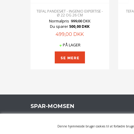
TEFAL PANDESÆT - INGENIO EXPERTISE -
TEFA
Ø 22 OG 26 CM
Normalpris
999,00
DKK
Du sparer
500,00 DKK
499,00 DKK
PÅ LAGER
SPAR-MOMSEN
Rådhusgade 8B, 6200 Aabenraa
Tlf.: 61 60 60 98
Denne hjemmeside bruger cookies til at forbedre bruger
Mail:
info@spar-momsen.dk