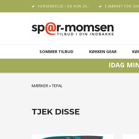
FORSENDELSE I DK KUN 29,-
E-MÆRKET FOR SIK
SOMMER TILBUD
KØKKEN GEAR
KØ
IDAG MIN
MÆRKER
»
TEFAL
TJEK DISSE