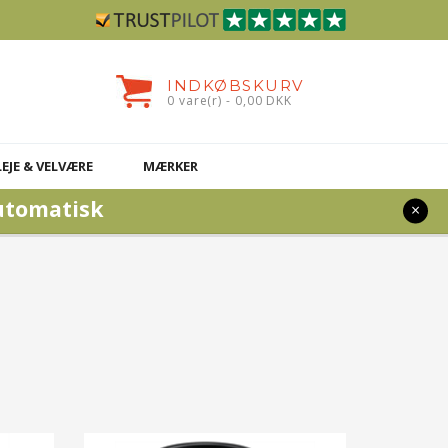
INDKØBSKURV
0 vare(r) - 0,00 DKK
LEJE & VELVÆRE
MÆRKER
utomatisk
×