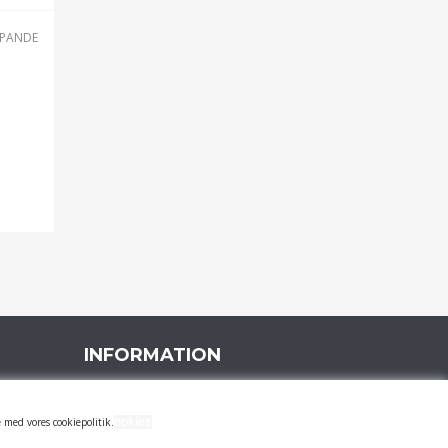
EPANDE
INFORMATION
FIRMAPROFIL
 med vores cookiepolitik.
ookies
14 DAGES RETURRET & REKLAMATION