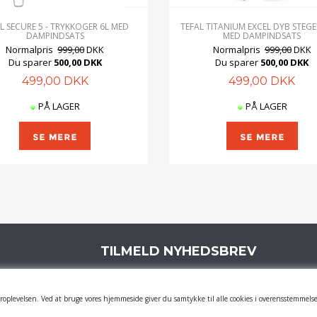
L SECURE 5 - TRYKKOGER 6L MED
TEFAL TITANIUM EXCEL DYB STEG
DAMPINDSATS
MED DAMPINDSATS
Normalpris
999,00
DKK
Normalpris
999,00
DKK
Du sparer
500,00 DKK
Du sparer
500,00 DKK
499,00 DKK
499,00 DKK
PÅ LAGER
PÅ LAGER
TILMELD NYHEDSBREV
Tilmeld dig vores nyhedsbrev og modtag
"Momsfrie" tilbud på de kendte
oplevelsen. Ved at bruge vores hjemmeside giver du samtykke til alle cookies i overensstemmelse
mærkevarer 6-8 gange årligt.