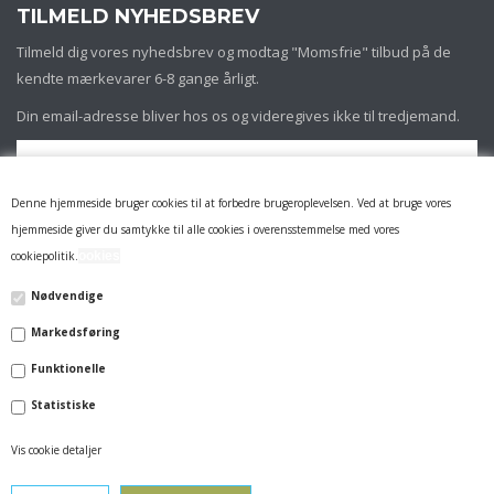
TILMELD NYHEDSBREV
Tilmeld dig vores nyhedsbrev og modtag "Momsfrie" tilbud på de
kendte mærkevarer 6-8 gange årligt.
Din email-adresse bliver hos os og videregives ikke til tredjemand.
Denne hjemmeside bruger cookies til at forbedre brugeroplevelsen. Ved at bruge vores
hjemmeside giver du samtykke til alle cookies i overensstemmelse med vores
cookiepolitik.
ookies
Nødvendige
Markedsføring
INFORMATION
Funktionelle
FIRMAPROFIL
Statistiske
14 DAGES RETURRET & REKLAMATION
Vis cookie detaljer
LEVERING