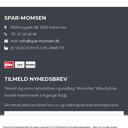
SPAR-MOMSEN
Rådhusgade 8B, 6200 Aabenraa
Tlf.: 61 60 60 98
Mail:
info@spar-momsen.dk
JK-SELECTION I/S CVR: 28645775
TILMELD NYHEDSBREV
Tilmeld dig vores nyhedsbrev og modtag "Momsfrie" tilbud på de
kendte mærkevarer 6-8 gange årligt.
Din email-adresse bliver hos os og videregives ikke til tredjemand.
Denne hjemmeside bruger cookies til at forbedre brugeroplevelsen. Ved at bruge vores