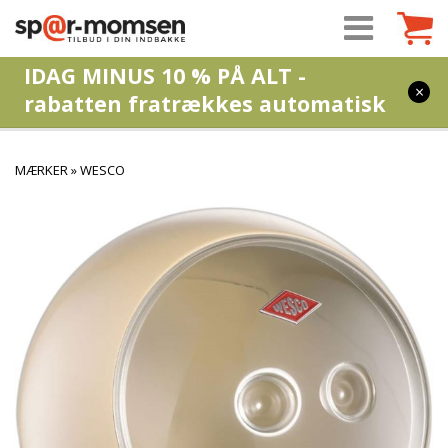
IDAG MINUS 10 % PÅ ALT -
×
rabatten fratrækkes automatisk
MÆRKER
»
WESCO