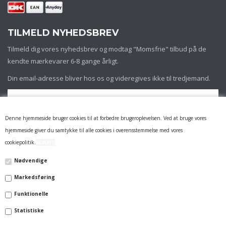
TILMELD NYHEDSBREV
Tilmeld dig vores nyhedsbrev og modtag "Momsfrie" tilbud på de
kendte mærkevarer 6-8 gange årligt.
Din email-adresse bliver hos os og videregives ikke til tredjemand.
Denne hjemmeside bruger cookies til at forbedre brugeroplevelsen. Ved at bruge vores
hjemmeside giver du samtykke til alle cookies i overensstemmelse med vores
cookiepolitik.
ookies
Nødvendige
Markedsføring
INFORMATION
Funktionelle
FIRMAPROFIL
Statistiske
14 DAGES RETURRET & REKLAMATION