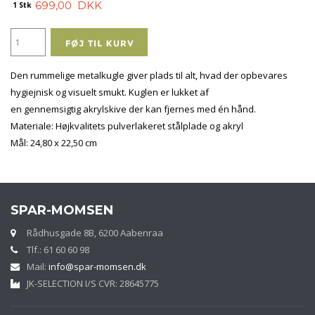
699,00
DKK
1 Stk
Den rummelige metalkugle giver plads til alt, hvad der opbevares
hygiejnisk og visuelt smukt. Kuglen er lukket af
en gennemsigtig akrylskive der kan fjernes med én hånd.
Materiale: Højkvalitets pulverlakeret stålplade og akryl
Mål: 24,80 x 22,50 cm
SPAR-MOMSEN
Rådhusgade 8B, 6200 Aabenraa
Tlf.: 61 60 60 98
Mail:
info@spar-momsen.dk
JK-SELECTION I/S CVR: 28645775